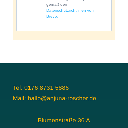
gemäß den
Datenschutzrichtlinien von
Brevo.
Tel.
0176 8731 5886
Mail:
hallo@anjuna-roscher.de
Blumenstraße 36 A