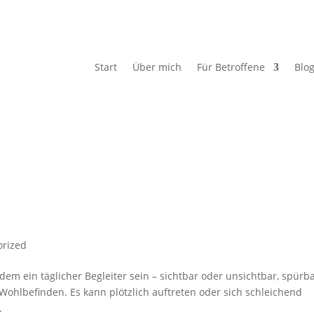
Start
Über mich
Für Betroffene
Blo
orized
m ein täglicher Begleiter sein – sichtbar oder unsichtbar, spürb
Wohlbefinden. Es kann plötzlich auftreten oder sich schleichend
.